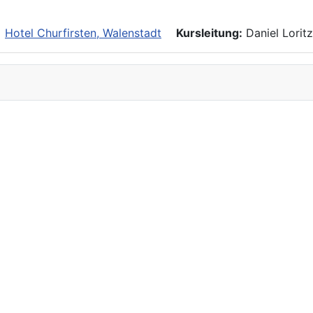
Hotel Churfirsten, Walenstadt
Kursleitung:
Daniel Lorit
straining
amp